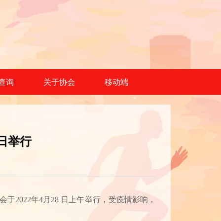
查询
关于协会
移动端
日举行
2022年4月28 日上午举行，受疫情影响，