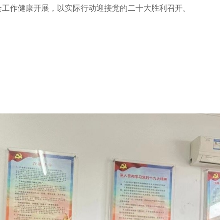
会工作健康开展，以实际行动迎接党的二十大胜利召开。